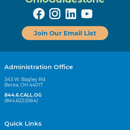
Join Our Email List
Administration Office
343 W. Bagley Rd.
Berea, OH 44017
844.6.CALL.OG
(
844.622.5564
)
Quick Links