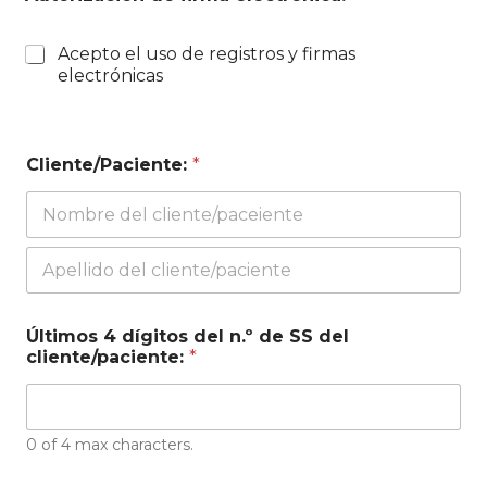
Acepto el uso de registros y firmas
electrónicas
Cliente/Paciente:
*
First
Last
Últimos 4 dígitos del n.º de SS del
cliente/paciente:
*
0 of 4 max characters.